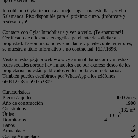
tipo de servicios.
Inmobiliaria Cylar te acerca al mejor lugar para estudiar y vivir en
Salamanca. Piso disponible para el próximo curso. ¡Infórmate y
resérvalo ya!
Contacta con Cylar Inmobiliaria y ven a verlo. ¡Te enamorará!
Certificado de eficiencia energética pendiente de solicitar a la
propiedad. Este anuncio no es vinculante y puede contener errores,
se muestra a título informativo y no contractual. REF.1696.
Visita nuestra página web www.cylarinmobiliaria.com y nuestras
redes sociales porque hay inmuebles que por expreso deseo de los
propietarios no están publicados en los portales inmobiliarios.
También puedes escribirnos por WhatsApp a los teléfonos
660912258 o 690752309.
Características
Precio Alquiler
1.000 €/mes
Año de construcción
1980
Construidos
2
132 m
Útiles
2
110 m
Dormitorios
4
Baños
2
Amueblado
Cocina Amueblada