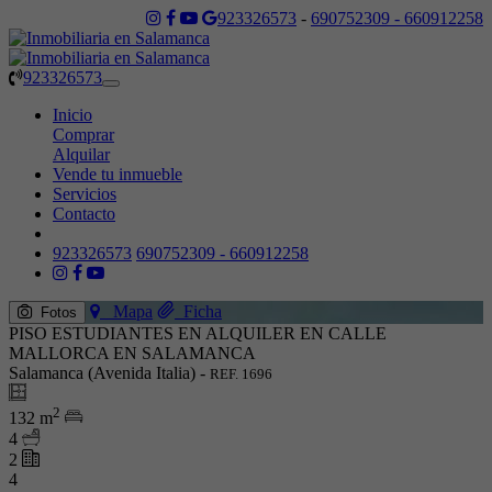
923326573
-
690752309 - 660912258
923326573
Toggle
navigation
Inicio
Comprar
Alquilar
Vende tu inmueble
Servicios
Contacto
923326573
690752309 - 660912258
Mapa
Ficha
Fotos
PISO ESTUDIANTES EN ALQUILER EN CALLE
MALLORCA EN SALAMANCA
Salamanca (Avenida Italia) -
REF. 1696
2
132 m
4
2
4