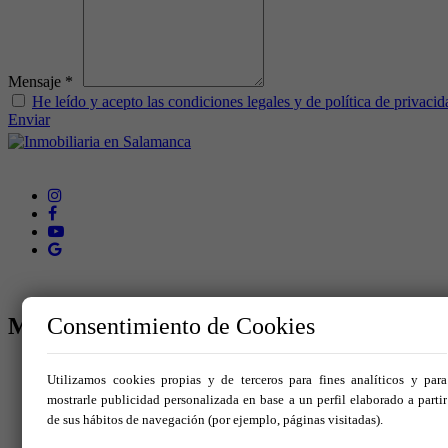
Mensaje *
He leído y acepto las condiciones legales y de política de privacid
Enviar
MENÚ
Consentimiento de Cookies
Inicio
Utilizamos cookies propias y de terceros para fines analíticos y para
Comprar
mostrarle publicidad personalizada en base a un perfil elaborado a partir
Alquilar
de sus hábitos de navegación (por ejemplo, páginas visitadas).
Vende tu inmueble
Servicios