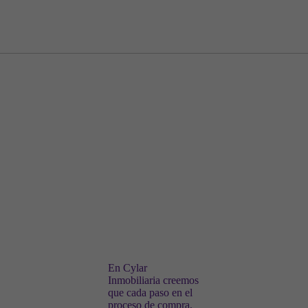
Contáctanos
y te
ayudaremos
En Cylar
Inmobiliaria creemos
que cada paso en el
proceso de compra,