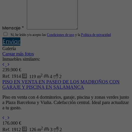
Mensaje *
Sí, he leído y/o acepto las
Condiciones de uso
y la
Política de privacidad
Enviar
Galería
Cargar más fotos
Inmuebles similares:
239.900 €
2
Ref. 1914
119 m
4
2
PISO EN VENTA EN PASEO DE LOS MADROÑOS CON
GARAJE Y PISCINA EN SALAMANCA
Piso en venta con 4 dormitorios, garaje, piscina y zonas verdes junto
a Plaza Barcelona y Vialia. Calefacción central. Ideal para actualizar
a tu gusto.
176.000 €
2
Ref. 1912
126 m
3
2