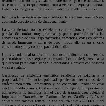
reformado con ducha y alicatado moderno. El piso fue actualizado
hace unos años, lo que permite entrar a vivir con pequeñas mejoras.
Calefacción de gas natural. La comunidad es de 40 euros al mes.
Incluye además un trastero en el edificio de aproximadamente 5 m²,
aportando espacio extra de almacenamiento.
La zona destaca por su excelente comunicación, con múltiples
paradas de autobús muy próximas, y por disponer de todos los
servicios a pie de calle: supermercados, comercios, colegios, centros
de salud, farmacias y zonas de ocio . Todo ello en un entorno
consolidado y muy cómodo para el día a día.
Una vivienda ideal tanto como residencia habitual como inversión,
por su ubicación estratégica y su cercanía al centro de Salamanca. ¿a
qué esperas para venir a verla? Te esperamos. Contacta con nosotros
y ven a visitarlo.
Certificado de eficiencia energética pendiente de solicitar a la
propiedad. La información publicada puede contener errores, tiene
carácter meramente informativo y no contractual, pudiendo estar
sujeta a modificaciones. Gastos de notaría y registro e impuestos de
compraventa no incluidos. En el caso de transmisiones sujetas al
Impuesto de Transmisiones Patrimoniales en Castilla y León, se
aplicará con carácter general un tipo del 8% hasta 250.000 € y del
10% para el exceso sobre dicha cantidad, o el IVA correspondiente