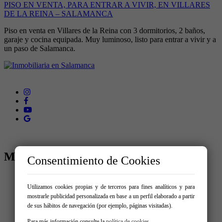
PISO EN VENTA, PARA ENTRAR A VIVIR, EN VILLARES
DE LA REINA – SALAMANCA
Piso en venta en Villares de la Reina con 3 dormitorios, 2 baños,
garaje y cocina equipada. Muy luminoso, listo para entrar a vivir y a
un paso de Salamanca.
MENÚ
Consentimiento de Cookies
Inicio
Comprar
Utilizamos cookies propias y de terceros para fines analíticos y para
Alquilar
mostrarle publicidad personalizada en base a un perfil elaborado a partir
Vende tu inmueble
de sus hábitos de navegación (por ejemplo, páginas visitadas).
Servicios
Para más información consulte la
política de cookies
.