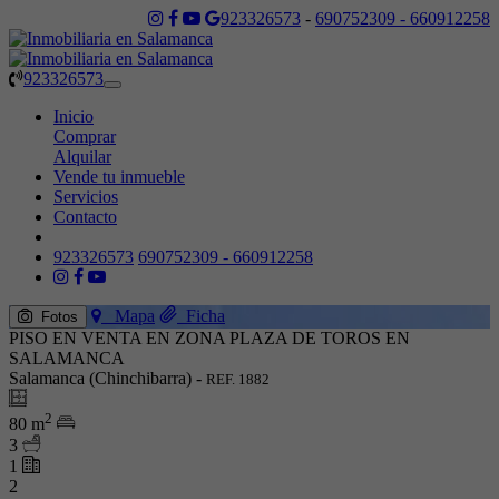
923326573
-
690752309 - 660912258
923326573
Toggle
navigation
Inicio
Comprar
Alquilar
Vende tu inmueble
Servicios
Contacto
923326573
690752309 - 660912258
Mapa
Ficha
Fotos
PISO EN VENTA EN ZONA PLAZA DE TOROS EN
SALAMANCA
Salamanca (Chinchibarra) -
REF. 1882
2
80 m
3
1
2