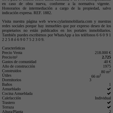
en caso de obra nueva, conforme a la normativa vigente.
Honorarios de intermediación a cargo de la propiedad, salvo
indicación expresa. REF. 1882.
Visita nuestra página web www.cylarinmobiliaria.com y nuestras
redes sociales porque hay inmuebles que por expreso deseo de los
propietarios no están publicados en los portales inmobiliarios.
También puedes escribirnos por WhatsApp a los teléfonos 6 6 0 9 1
2 2 5 8 ó 6 9 0 7 5 2 3 0 9.
Características
Precio Venta
218.000 €
Precio/m²
2.725
Gastos de comunidad
40 €
Año de construcción
1975
Construidos
2
80 m
Útiles
2
66 m
Dormitorios
3
Baños
1
Amueblado
Cocina Amueblada
Calefacción
Individual
Trastero
Terraza
Altura/Planta
2